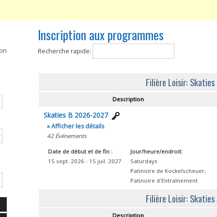
Inscription aux programmes
ion
Recherche rapide:
Filière Loisir: Skaties
Description
Skaties B 2026-2027
» Afficher les détails
42
Événements
Date de début et de
fin :
Jour/heure/endroit:
15 sept. 2026 - 15 juil. 2027
Saturdays
Patinoire de Kockelscheuer
,
Patinoire d'Entraînement
Filière Loisir: Skaties
Description