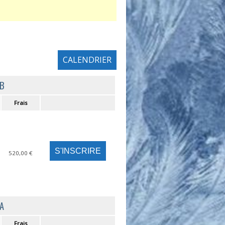
CALENDRIER
 B
Frais
520,00 €
 A
Frais